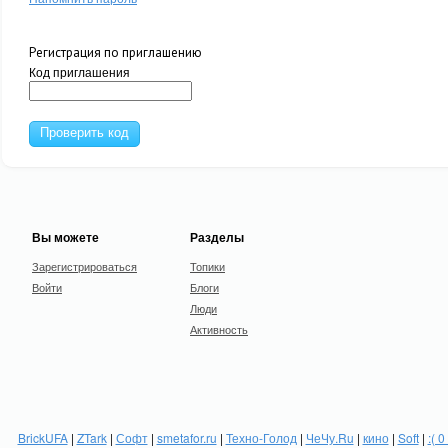
Регистрация по приглашению
Код приглашения
Проверить код
Вы можете
Разделы
Зарегистрироваться
Топики
Войти
Блоги
Люди
Активность
BrickUFA
|
ZTark
|
Софт
|
smetafor.ru
|
Техно-Голод
|
ЧеЧу.Ru
|
кино
|
Soft
|
:( 0