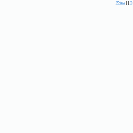
РУша
| |
П