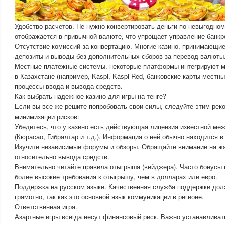
Удобство расчетов. Не нужно конвертировать деньги по невыгодном
отображается в привычной валюте, что упрощает управление банк
Отсутствие комиссий за конвертацию. Многие казино, принимающие
депозиты и выводы без дополнительных сборов за перевод валюты
Местные платежные системы. некоторые платформы интегрируют м
в Казахстане (например, Kaspi, Kaspi Red, банковские карты местны
процессы ввода и вывода средств.
Как выбрать надежное казино для игры на тенге?
Если вы все же решите попробовать свои силы, следуйте этим ре
минимизации рисков:
Убедитесь, что у казино есть действующая лицензия известной ме
(Кюрасао, Гибралтар и т.д.). Информация о ней обычно находится в
Изучите независимые форумы и обзоры. Обращайте внимание на ж
относительно вывода средств.
Внимательно читайте правила отыгрыша (вейджера). Часто бонусы 
более высокие требования к отыгрышу, чем в долларах или евро.
Поддержка на русском языке. Качественная служба поддержки дол
грамотно, так как это основной язык коммуникации в регионе.
Ответственная игра.
Азартные игры всегда несут финансовый риск. Важно устанавливат