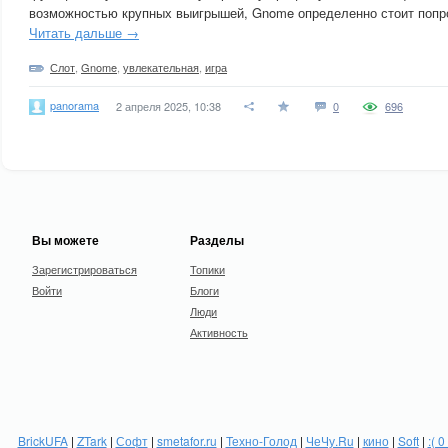
возможностью крупных выигрышей, Gnome определенно стоит попр
Читать дальше →
Слот
,
Gnome
,
увлекательная
,
игра
panorama
2 апреля 2025, 10:38
0
696
Вы можете
Разделы
Зарегистрироваться
Топики
Войти
Блоги
Люди
Активность
BrickUFA
|
ZTark
|
Софт
|
smetafor.ru
|
Техно-Голод
|
ЧеЧу.Ru
|
кино
|
Soft
|
:( 0