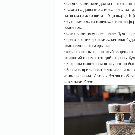
• на дне зажигалки должен стоять шта
• также на донышке зажигалки стоит д
латинского алфавита – A (январь), B (
• чуть ниже даты выпуска стоит инфо
оригинала;
• саму зажигалку вам самим будет пр
• при открытии крышки зажигалки буд
оригинальности изделия;
• экран зажигалки, который защищает
отверстий в нем с каждой стороны буд
• искр при высечении огня должно быть
• бензина при заправке зажигалки до
использования. И запах бензина обыч
зажигалки Zippo.