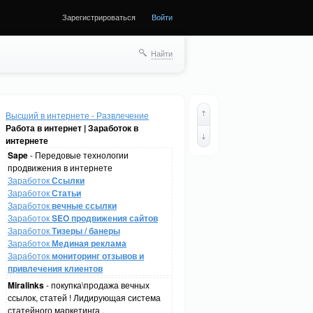
Зарегистрироваться
Войти
Найти
Высший в интернете - Развлечение
Работа в интернет | Заработок в
интернете
Sape
- Передовые технологии
продвижения в интернете
Заработок
Ссылки
Заработок
Статьи
Заработок
вечные ссылки
Заработок
SEO продвижения сайтов
Заработок
Тизеры / банеры
Заработок
Мединая реклама
Заработок
мониторинг отзывов и
привлечения клиентов
Miralinks
- покупка\продажа вечных
ссылок, статей ! Лидирующая система
статейного маркетинга .