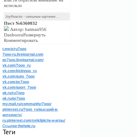
власти обратили внимание на
использо
JoyReactor - смешные картинки ...
Пост №6360032
Автор: batman956
DanbooruРазвернуть
Комментировать
t.me/s/ru7ooo
7ooo-ru.livejournal.com
pc7ooo.livejournal.com/
vk.com/7ooo_ru
vk.com/kkiinnoo_ru
vk.com/auto_7ooo
vk.com/pc7ooo
vk.com/sport_7ooo
ok.ru/ru7ooo
ok.ru/pc7ooo
my.mail.ru/community/7ooo/
pinterest.ru/7ooo_ru/высший-в-
интернете/
ru.pinterest.com/cetkijpk/пк-и-игры/
Ссылки thehole.ru
Теги