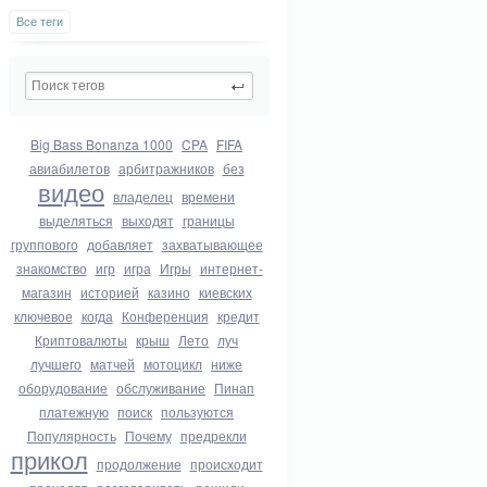
Все теги
Big Bass Bonanza 1000
CPA
FIFA
авиабилетов
арбитражников
без
видео
владелец
времени
выделяться
выходят
границы
группового
добавляет
захватывающее
знакомство
игр
игра
Игры
интернет-
магазин
историей
казино
киевских
ключевое
когда
Конференция
кредит
Криптовалюты
крыш
Лето
луч
лучшего
матчей
мотоцикл
ниже
оборудование
обслуживание
Пинап
платежную
поиск
пользуются
Популярность
Почему
предрекли
прикол
продолжение
происходит