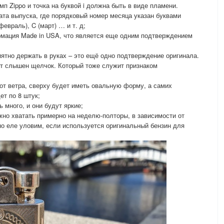
мп Zippo и точка на буквой i должна быть в виде пламени.
ата выпуска, где порядковый номер месяца указан буквами
февраль), C (март) … и т. д;
рмация Made in USA, что является еще одним подтверждением
иятно держать в руках – это ещё одно подтверждение оригинала.
ет слышен щелчок. Который тоже служит признаком
 от ветра, сверху будет иметь овальную форму, а самих
ет по 8 штук;
 много, и они будут яркие;
лжно хватать примерно на неделю-полторы, в зависимости от
но еле уловим, если используется оригинальный бензин для