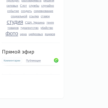
проходят
разговаривать
решили
силовых
Слот
службы
случайно
событие
создать
соревнование
социальной
ссылка
ставок
студия
США. Украина
тенге
товаров
турагентство
убийство
фото
цена
цифровых
ящиков
Прямой эфир
Комментарии
Публикации