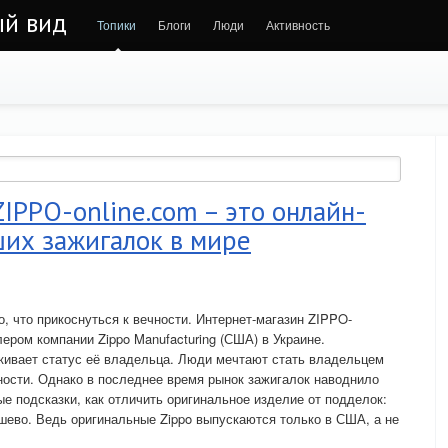
ый вид
Топики
Блоги
Люди
Активность
IPPO-online.com – это онлайн-
ших зажигалок в мире
о, что прикоснуться к вечности. Интернет-магазин ZIPPO-
ером компании Zippo Manufacturing (США) в Украине.
кивает статус её владельца. Люди мечтают стать владельцем
юности. Однако в последнее время рынок зажигалок наводнило
е подсказки, как отличить оригинальное изделие от подделок:
ёшево. Ведь оригинальные Zippo выпускаются только в США, а не