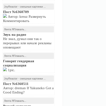
JoyReactor - смешные картинки ...
Пост №6360709
Автор: kreuz Развернуть
Комментировать
Лента ЯПлакалъ...
Звук на радио
Не знал, думал они так о
перерывах или начале рекламы
оповещают
Лента ЯПлакалъ...
Говорят гендерная
социализация
1pic.
JoyReactor - смешные картинки ...
Пост №6360511
Автор: dreman If Yakuneko Got a
Good Ending?
Лента ЯПлакалъ...