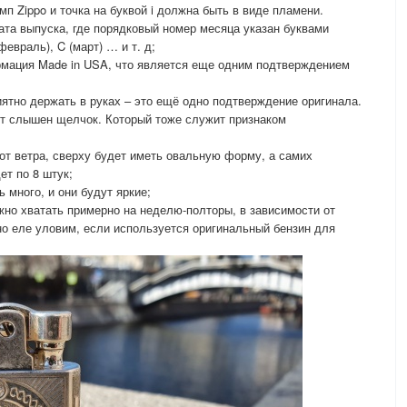
мп Zippo и точка на буквой i должна быть в виде пламени.
ата выпуска, где порядковый номер месяца указан буквами
февраль), C (март) … и т. д;
рмация Made in USA, что является еще одним подтверждением
иятно держать в руках – это ещё одно подтверждение оригинала.
ет слышен щелчок. Который тоже служит признаком
 от ветра, сверху будет иметь овальную форму, а самих
ет по 8 штук;
 много, и они будут яркие;
лжно хватать примерно на неделю-полторы, в зависимости от
но еле уловим, если используется оригинальный бензин для