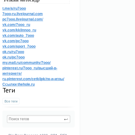
Резкий мотосидр
t.me/s/ru7ooo
7ooo-ru.livejournal.com
pc7ooo.livejournal.com/
vk.com/7ooo_ru
vk.com/kkiinnoo_ru
vk.com/auto_7ooo
vk.com/pc7ooo
vk.com/sport_7ooo
ok.ru/ru7ooo
ok.ru/pc7ooo
my.mail.ru/community/7ooo/
pinterest.ru/7ooo_ru/высший-в-
интернете/
ru.pinterest.com/cetkijpk/пк-и-игры/
Ссылки thehole.ru
Теги
Все теги