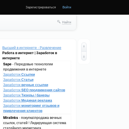
Зарегистрироваться
Войти
Найти
Высший в интернете - Развлечение
Работа в интернет | Заработок в
интернете
Sape
- Передовые технологии
продвижения в интернете
Заработок
Ссылки
Заработок
Статьи
Заработок
вечные ссылки
Заработок
SEO продвижения сайтов
Заработок
Тизеры / банеры
Заработок
Мединая реклама
Заработок
мониторинг отзывов и
привлечения клиентов
Miralinks
- покупка\продажа вечных
ссылок, статей ! Лидирующая система
статейного маркетинга .