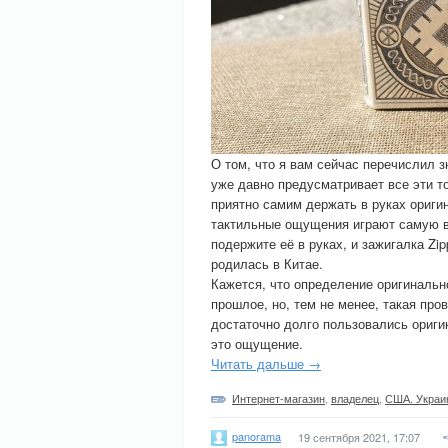
О том, что я вам сейчас перечислил 
уже давно предусматривает все эти то
приятно самим держать в руках ориги
тактильные ощущения играют самую в
подержите её в руках, и зажигалка Zi
родилась в Китае.
Кажется, что определение оригинально
прошлое, но, тем не менее, такая про
достаточно долго пользовались ориги
это ощущение.
Читать дальше →
Интернет-магазин
,
владелец
,
США. Украи
panorama
19 сентября 2021, 17:07