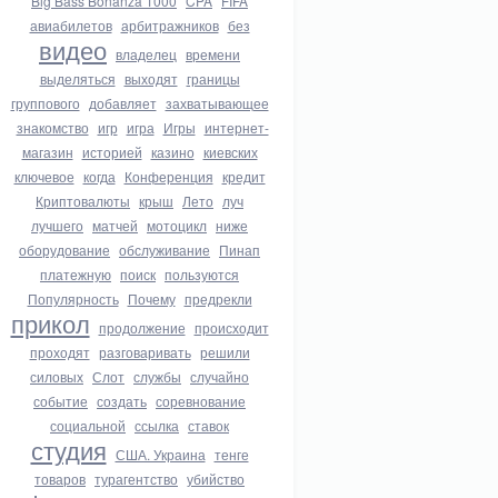
Big Bass Bonanza 1000
CPA
FIFA
авиабилетов
арбитражников
без
видео
владелец
времени
выделяться
выходят
границы
группового
добавляет
захватывающее
знакомство
игр
игра
Игры
интернет-
магазин
историей
казино
киевских
ключевое
когда
Конференция
кредит
Криптовалюты
крыш
Лето
луч
лучшего
матчей
мотоцикл
ниже
оборудование
обслуживание
Пинап
платежную
поиск
пользуются
Популярность
Почему
предрекли
прикол
продолжение
происходит
проходят
разговаривать
решили
силовых
Слот
службы
случайно
событие
создать
соревнование
социальной
ссылка
ставок
студия
США. Украина
тенге
товаров
турагентство
убийство