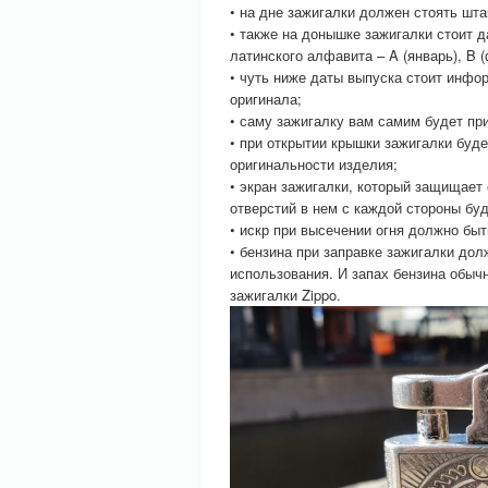
• на дне зажигалки должен стоять шта
• также на донышке зажигалки стоит д
латинского алфавита – A (январь), B (
• чуть ниже даты выпуска стоит инфо
оригинала;
• саму зажигалку вам самим будет пр
• при открытии крышки зажигалки буд
оригинальности изделия;
• экран зажигалки, который защищает
отверстий в нем с каждой стороны буд
• искр при высечении огня должно быть
• бензина при заправке зажигалки до
использования. И запах бензина обыч
зажигалки Zippo.