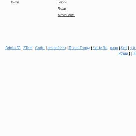
Войти
Блоги
Люди
Активность
BrickUFA
|
ZTark
|
Софт
|
smetafor.ru
|
Техно-Голод
|
ЧеЧу.Ru
|
кино
|
Soft
|
:( 0
РУша
| |
П