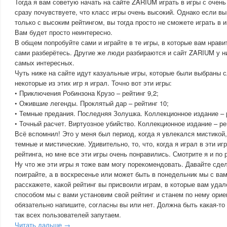
Тогда я вам советую начать на сайте ZARIUM играть в игры с очен
сразу почувствуете, что класс игры очень высокий. Однако если вы
только с высоким рейтингом, вы тогда просто не сможете играть в и
Вам будет просто неинтересно.
В общем попробуйте сами и играйте в те игры, в которые вам нрави
сами разберётесь. Другие же люди разбираются и сайт ZARIUM у н
самых интересных.
Чуть ниже на сайте идут казуальные игры, которые были выбраны с
некоторые из этих игр я играл. Точно вот эти игры:
• Приключения Робинзона Крузо – рейтинг 9,2;
• Ожившие легенды. Проклятый дар – рейтинг 10;
• Темные предания. Последняя Золушка. Коллекционное издание – р
• Точный расчет. Виртуозное убийство. Коллекционное издание – ре
Всё вспомнил! Это у меня был период, когда я увлекался мистикой,
темные и мистические. Удивительно, то, что, когда я играл в эти и
рейтинга, но мне все эти игры очень понравились. Смотрите я и по 
Ну что же эти игры я тоже вам могу порекомендовать. Давайте сде
поиграйте, а в воскресенье или может быть в понедельник мы с ва
расскажете, какой рейтинг вы присвоили играм, в которые вам удал
способом мы с вами установим свой рейтинг и станем по нему орие
обязательно напишите, согласны вы или нет. Должна быть какая-то 
так всех пользователей запутаем.
Читать дальше →