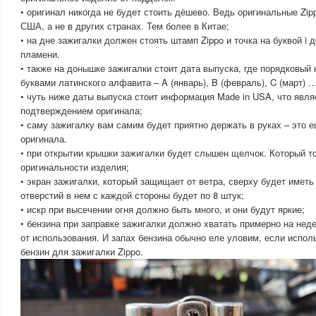
• оригинал никогда не будет стоить дёшево. Ведь оригинальные Zip
США, а не в других странах. Тем более в Китае;
• на дне зажигалки должен стоять штамп Zippo и точка на буквой i 
пламени.
• также на донышке зажигалки стоит дата выпуска, где порядковый
буквами латинского алфавита – A (январь), B (февраль), C (март) … 
• чуть ниже даты выпуска стоит информация Made in USA, что явл
подтверждением оригинала;
• саму зажигалку вам самим будет приятно держать в руках – это 
оригинала.
• при открытии крышки зажигалки будет слышен щелчок. Который т
оригинальности изделия;
• экран зажигалки, который защищает от ветра, сверху будет имет
отверстий в нем с каждой стороны будет по 8 штук;
• искр при высечении огня должно быть много, и они будут яркие;
• бензина при заправке зажигалки должно хватать примерно на нед
от использования. И запах бензина обычно еле уловим, если испол
бензин для зажигалки Zippo.