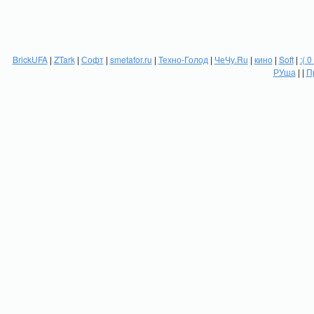
BrickUFA
|
ZTark
|
Софт
|
smetafor.ru
|
Техно-Голод
|
ЧеЧу.Ru
|
кино
|
Soft
|
:( 0
РУша
| |
П