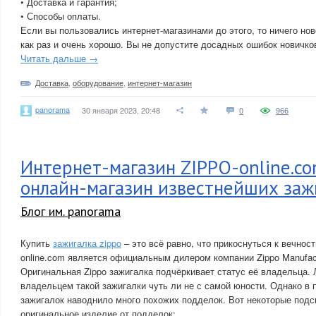
• Доставка и гарантия;
• Способы оплаты.
Если вы пользовались интернет-магазинами до этого, то ничего ново
как раз и очень хорошо. Вы не допустите досадных ошибок новичко
Читать дальше →
Доставка
,
оборудование
,
интернет-магазин
panorama
30 января 2023, 20:48
0
966
Интернет-магазин ZIPPO-online.co
онлайн-магазин известнейших заж
Блог им. panorama
Купить
зажигалка zippo
– это всё равно, что прикоснуться к вечнос
online.com является официальным дилером компании Zippo Manufact
Оригинальная Zippo зажигалка подчёркивает статус её владельца.
владельцем такой зажигалки чуть ли не с самой юности. Однако в
зажигалок наводнило много похожих подделок. Вот некоторые подск
оригинальное изделие от подделок: