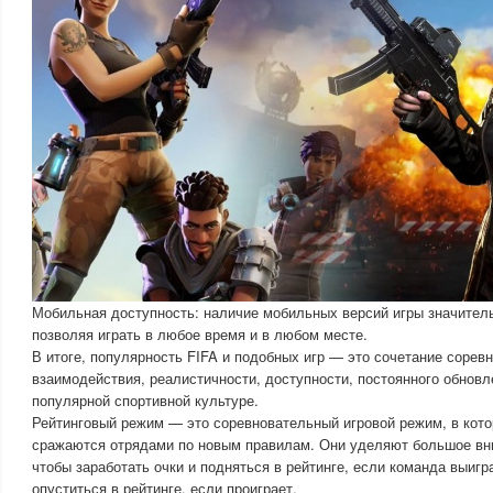
Мобильная доступность: наличие мобильных версий игры значител
позволяя играть в любое время и в любом месте.
В итоге, популярность FIFA и подобных игр — это сочетание сорев
взаимодействия, реалистичности, доступности, постоянного обновле
популярной спортивной культуре.
Рейтинговый режим — это соревновательный игровой режим, в кото
сражаются отрядами по новым правилам. Они уделяют большое вн
чтобы заработать очки и подняться в рейтинге, если команда выигра
опуститься в рейтинге, если проиграет.