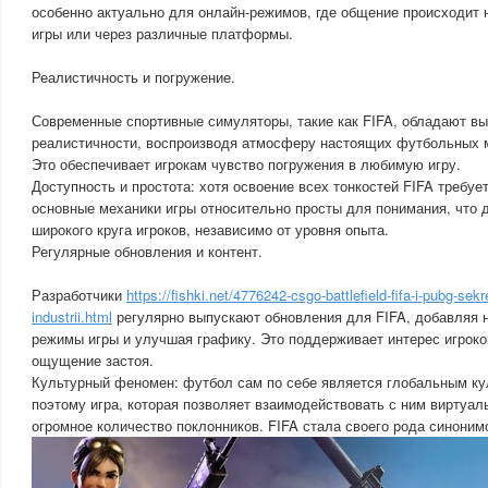
особенно актуально для онлайн-режимов, где общение происходит 
игры или через различные платформы.
Реалистичность и погружение.
Современные спортивные симуляторы, такие как FIFA, обладают в
реалистичности, воспроизводя атмосферу настоящих футбольных м
Это обеспечивает игрокам чувство погружения в любимую игру.
Доступность и простота: хотя освоение всех тонкостей FIFA требует
основные механики игры относительно просты для понимания, что 
широкого круга игроков, независимо от уровня опыта.
Регулярные обновления и контент.
Разработчики
https://fishki.net/4776242-csgo-battlefield-fifa-i-pubg-sek
industrii.html
регулярно выпускают обновления для FIFA, добавляя н
режимы игры и улучшая графику. Это поддерживает интерес игрок
ощущение застоя.
Культурный феномен: футбол сам по себе является глобальным к
поэтому игра, которая позволяет взаимодействовать с ним виртуал
огромное количество поклонников. FIFA стала своего рода синони